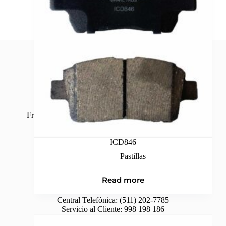
Frenos Ishikawa tiene productos de alta calidad en sus
diferentes líneas y marcas.
ICD846
Pastillas
Contáctenos
Read more
Central Telefónica:
(511) 202-7785
Servicio al Cliente:
998 198 186
Ventas:
998 074 449