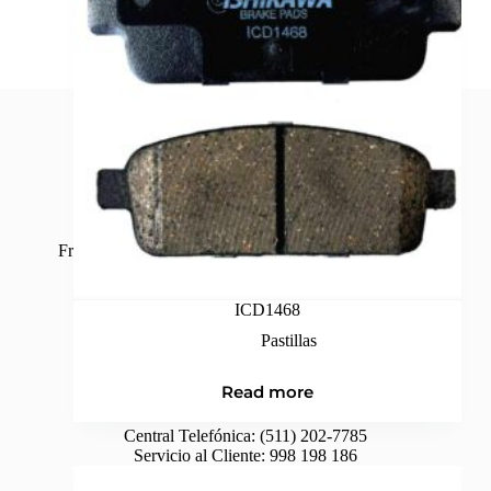
Frenos Ishikawa tiene productos de alta calidad en sus
diferentes líneas y marcas.
ICD1468
Pastillas
Contáctenos
Read more
Central Telefónica:
(511) 202-7785
Servicio al Cliente:
998 198 186
Ventas:
998 074 449