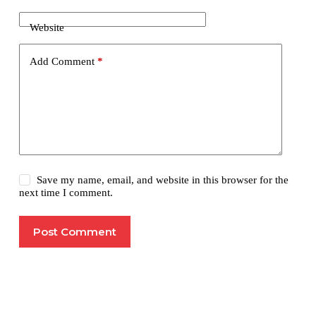
Website
Add Comment
*
Save my name, email, and website in this browser for the
next time I comment.
Post Comment