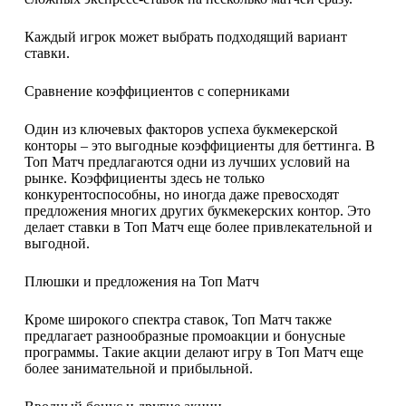
Каждый игрок может выбрать подходящий вариант
ставки.
Сравнение коэффициентов с соперниками
Один из ключевых факторов успеха букмекерской
конторы – это выгодные коэффициенты для беттинга. В
Топ Матч предлагаются одни из лучших условий на
рынке. Коэффициенты здесь не только
конкурентоспособны, но иногда даже превосходят
предложения многих других букмекерских контор. Это
делает ставки в Топ Матч еще более привлекательной и
выгодной.
Плюшки и предложения на Топ Матч
Кроме широкого спектра ставок, Топ Матч также
предлагает разнообразные промоакции и бонусные
программы. Такие акции делают игру в Топ Матч еще
более занимательной и прибыльной.