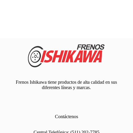
Frenos Ishikawa tiene productos de alta calidad en sus
diferentes líneas y marcas.
Contáctenos
Central Telefónica:
(511) 202-7785