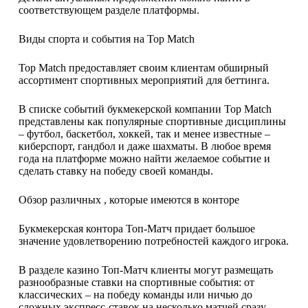
соответствующем разделе платформы.
Виды спорта и события на Top Match
Top Match предоставляет своим клиентам обширный
ассортимент спортивных мероприятий для беттинга.
В списке событий букмекерской компании Top Match
представлены как популярные спортивные дисциплины
– футбол, баскетбол, хоккей, так и менее известные –
киберспорт, гандбол и даже шахматы. В любое время
года на платформе можно найти желаемое событие и
сделать ставку на победу своей команды.
Обзор различных , которые имеются в конторе
Букмекерская контора Топ-Матч придает большое
значение удовлетворению потребностей каждого игрока.
В разделе казино Топ-Матч клиенты могут размещать
разнообразные ставки на спортивные события: от
классических – на победу команды или ничью до
сложных экспресс-ставок на несколько матчей сразу.