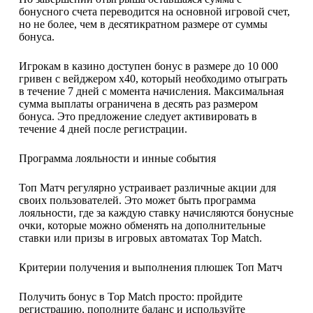
бонусного счета переводится на основной игровой счет,
но не более, чем в десятикратном размере от суммы
бонуса.
Игрокам в казино доступен бонус в размере до 10 000
гривен с вейджером x40, который необходимо отыграть
в течение 7 дней с момента начисления. Максимальная
сумма выплаты ограничена в десять раз размером
бонуса. Это предложение следует активировать в
течение 4 дней после регистрации.
Программа лояльности и инные события
Топ Матч регулярно устраивает различные акции для
своих пользователей. Это может быть программа
лояльности, где за каждую ставку начисляются бонусные
очки, которые можно обменять на дополнительные
ставки или призы в игровых автоматах Top Match.
Критерии получения и выполнения плюшек Топ Матч
Получить бонус в Top Match просто: пройдите
регистрацию, пополните баланс и используйте